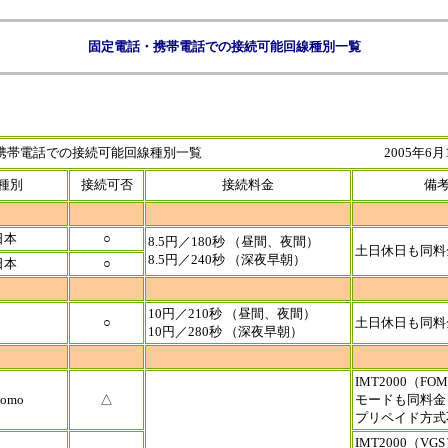
固定電話・携帯電話での接続可能回線種別一覧
・携帯電話での接続可能回線種別一覧 2005年6月1
種別
接続可否
接続料金
備
日本
○
8.5円／180秒 （昼間、夜間）
土日休日も同料
8.5円／240秒 （深夜早朝）
日本
○
10円／210秒 （昼間、夜間）
○
土日休日も同料
10円／280秒 （深夜早朝）
IMT2000（F
como
△
モードも同料金
プリペイド方式
IMT2000（V