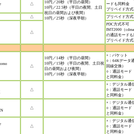
10円／20秒 （平日の昼間）
e
△
ードも同料金
10円／22.5秒（平日の夜間、土日
プリペイド方式
祝日の昼間および夜間）
△
プリペイド方式
10円／25秒 （深夜早朝）
PDC方式不可
IMT2000（cdma
△
の通話モードも
プリペイド方式
×：パケット
10円／14秒 （平日の昼間）
○：64Kデータ
10円／15秒 （平日の夜間、土日祝
como
△
回線交換）
日の昼間および夜間）
○：通話モード（
10円／16秒 （深夜早朝）
と同料金）
×：デジタル通
△
○：通話モード（
X
と同料金）
×：デジタル通
△
○：通話モード（
IN
と同料金）
×：デジタル通
e
△
○：通話モード（
と同料金）