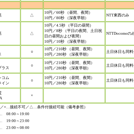
10円／60秒 （昼間、夜間）
話
△
NTT東西のみ
10円／80秒 （深夜早朝）
10円／4.5秒 （平日の昼間）
10円／8秒 （平日の夜間、土日祝
話
△
NTTDocomoの
日の昼間および夜間）
10円／10秒 （深夜早朝）
10円／210秒 （昼間、夜間）
○
土日休日も同料
ス
10円／280秒 （深夜早朝）
10円／210秒 （昼間、夜間）
○
土日休日も同料
プラス
10円／280秒 （深夜早朝）
レコム
10円／210秒 （昼間、夜間）
○
土日休日も同料
ライン
10円／280秒 （深夜早朝）
電
×
A
能／×…接続不可／△…条件付接続可能（備考参照）
8:00～19:00
9:00～23:00
23:00～08:00