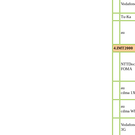
Vodafon
Tu-Ka
au
4.IMT2000
NTTDo
FOMA
au
cdma 1
au
cdma W
Vodafon
3G