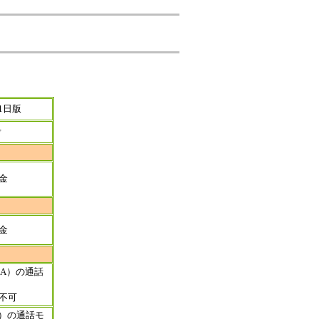
日版
考
金
金
OMA）の通話
不可
GS）の通話モ