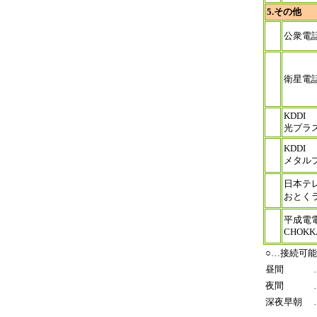
5.その他
公衆電
衛星電
KDDI
光プラ
KDDI
メタル
日本テ
おとく
平成電
CHOKK
○…接続可
昼間 … 0
夜間 … 1
深夜早朝 … 