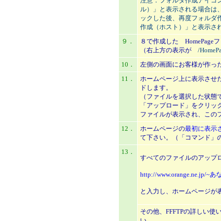
注意：フォルダ作成アイコ
ル）」と表示される場合は
ックした後、再度フォルダ
作成（ホスト）」と表示さ
９．
８で作成した HomePag
（右上方の表示が
/HomeP
10．
左側の画面にお客様が作っ
11．
ホームページ上に表示させ
ドします。
（ファイルを選択した状態
「アップロード」をクリッ
ファイルが表示され、この
12．
ホームページの
最初に表示させ
て下さい。（「コマンド」
13．
すべてのファイルのアップロー
http://www.orange.ne.j
と入力し、ホームページが
その他、FFFTPの詳しい
い。