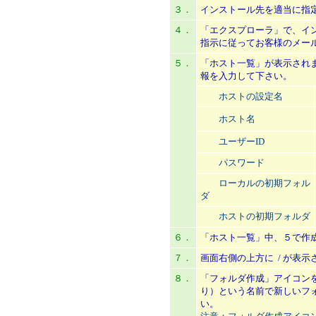
３．
インストール先を適当に指
４．
「エクスプローラ」で、インス
指示に従ってお客様のメー
５．
「ホスト一覧」が表示され
報を入力して下さい。
ホストの設定名
ホスト名
ユーザーID
パスワード
ローカルの初期フォル
ダ
ホストの初期フォルダ
６．
「ホスト一覧」中、５で作成し
７．
画面右側の上方に / が表
８．
「フォルダ作成」アイコン
り）という名前で新しいフ
い。