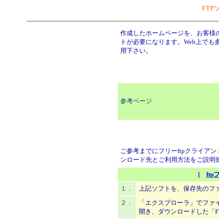
FT
作成したホームページを、お客様の
トが必要になります。Web上でも
用下さい。
参考ページ
ご参考までにフリーftpクライアントソ
ンロード先とご利用方法をご説明
[
ft
１．
上記ソフトを、保存先のフ
２．
「エクスプローラ」でファ
開き、ダウンロードした「FFF