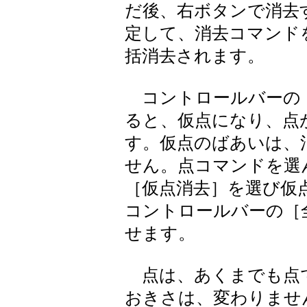
だ後、右ボタンで消去
定して、消去コマンド
括消去されます。
コントロールバーの
ると、仮点になり、点
す。仮点のばあいは、
せん。点コマンドを選
［仮点消去］を選び仮
コントロールバーの［
せます。
点は、あくまでも点
おきさは、変わりませ