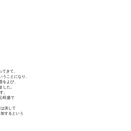
てきて、

いうことになり、

をよび、

した。

。

旺盛で

は決して

加するという
