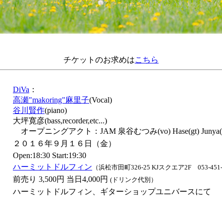
チケットのお求めは
こちら
：
DiVa
：
高瀬"makoring"麻里子
(Vocal)
谷川賢作
(piano)
大坪寛彦(bass,recorder,etc...)
オープニングアクト：JAM 泉谷むつみ(vo) Hase(gt) Junya(g
：
２０１６年９月１６日（金）
Open:18:30 Start:19:30
：
ハーミットドルフィン
（浜松市田町326-25 KJスクエア2F 053-451-
：
前売り 3,500円 当日4,000円
(ドリンク代別）
：
ハーミットドルフィン、ギターショップユニバースにて