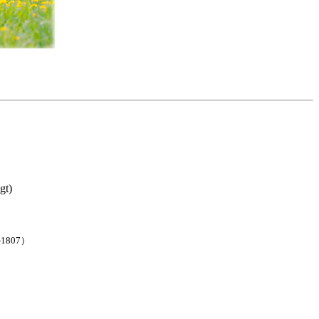
t)
1807）