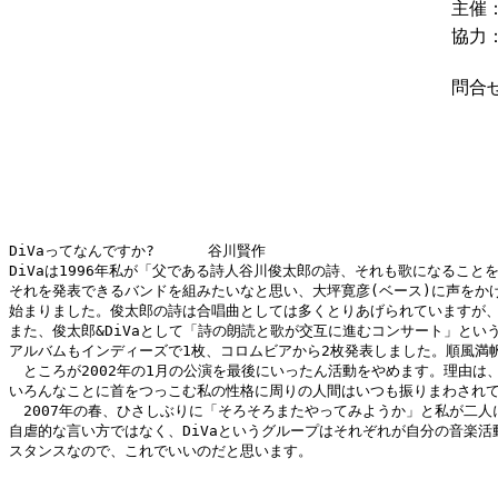
主催
協力
問合
DiVaってなんですか?      谷川賢作

DiVaは1996年私が「父である詩人谷川俊太郎の詩、それも歌になるこ
それを発表できるバンドを組みたいなと思い、大坪寛彦(ベース)に声をかけ、
始まりました。俊太郎の詩は合唱曲としては多くとりあげられていますが、
また、俊太郎&DiVaとして「詩の朗読と歌が交互に進むコンサート」とい
アルバムもインディーズで1枚、コロムビアから2枚発表しました。順風満
　ところが2002年の1月の公演を最後にいったん活動をやめます。理由は
いろんなことに首をつっこむ私の性格に周りの人間はいつも振りまわされて
　2007年の春、ひさしぶりに「そろそろまたやってみようか」と私が二人
自虐的な言い方ではなく、DiVaというグループはそれぞれが自分の音楽活
スタンスなので、これでいいのだと思います。
