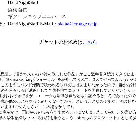
：
BandNightStaff
：
浜松百撰
ギターショップユニバース
せ：
BandNightStaff E-Mail：
okaba@orange.ne.jp
チケットのお求めは
こちら
とを想定して書かれていない詩を歌にした作品」がここ数年書き続けてきてたまっ
彼がmakoring(ヴォーカル)を紹介してくれて、3人でやってみようかと
このようにバンド形態で歌われるソロの曲はあまりなかったので、静かな話題
うのもおもしろい試みとして全国各地でコンサートを開催していただいたりしま
帆はおおげさですが、ユニークな活動は自他ともに認めるところであったのです
、私が他のことをやってみたくなったから、ということなのですが、その好奇心
います(ごめんなさい　この場をかりて)。

に声をかけ、再び牛歩の歩みをすすめることになりました。いや、この言い方
動の母体を持ちつつ、現代詩を歌うという「企画ものプロジェクト」として参