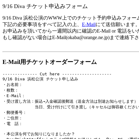
9/16 Diva チケット申込みフォーム
9/16 Diva 浜松公演のWWW上でのチケット予約申込みフォ
下記の必要事項をすべて記入の上、
E-Mail
にて送信願います
お申込みを頂いてから一週間以内に確認のE-Mail or 電話を
もし確認がない場合はE-Mail(okaba@orange.ne.jp)まで連絡
E-Mail用チケットオーダーフォーム
-------------- Cut here --------------------

9/16 Diva 浜松公演 チケット申し込み

・お名前：

・枚数：

・E-Mail：

・受け渡し方法：振込→入金確認後郵送
（送金方法は別途お知らせします）

　　　　　　　　当日、受け付けにて引き渡し（キャセルは御容赦ください
・郵便番号：

・ご住所：

・電　話：

・本公演を何でお知りになりましたか？
