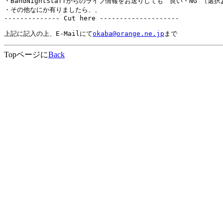
・BandNightStaffからのライブ情報をお送りしても　良い・NG （選択
・その他なにか有りましたら、、

-------------- Cut here --------------------

上記に記入の上、E-Mailにて
okaba@orange.ne.jp
Topページに
Back