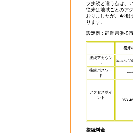
プ接続と違う点は、
従来は地域ごとのア
おりましたが、今後
ります。
設定例：静岡県浜松
従来
接続アカウン
hanako@di
ト
接続パスワー
**
ド
アクセスポイ
ント
053-4
接続
料金